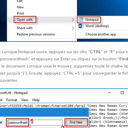
:
Lorsque Notepad ouvre, appuyez sur les clés
“CTRL”
et
“F”
pour o
“passwordhash” et appuyez sur Enter ou cliquez sur le bouton
“Find
s le document. Lorsque vous le trouvez, supprimez toute la chaîne a
z jusqu’à “}”}. Ensuite, appuyez “CTRL +S” pour sauvegarder le ficher
suivantes.