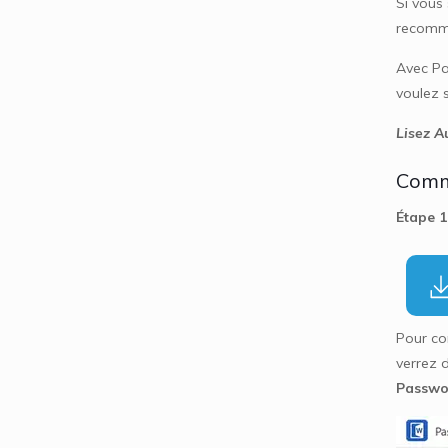
Si vous
recomme
Avec Pa
voulez 
Lisez Au
Comme
Étape 1
Pour com
verrez 
Passwo