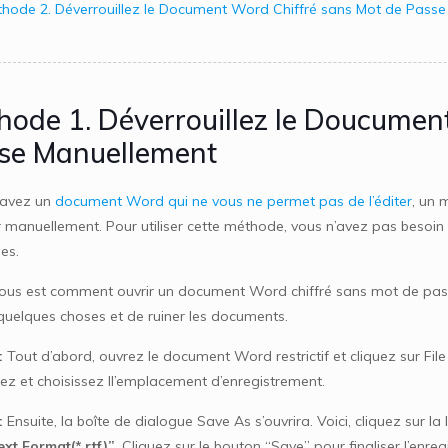
hode 2. Déverrouillez le Document Word Chiffré sans Mot de Passe 
hode 1. Déverrouillez le Doucumen
se Manuellement
 avez un
document Word qui ne vous ne permet pas de l’éditer
, un 
r manuellement. Pour utiliser cette méthode, vous n’avez pas besoin d
es.
ous est comment ouvrir un document Word chiffré sans mot de passe.
quelques choses et de ruiner les documents.
:
Tout d’abord, ouvrez le document Word restrictif et cliquez sur Fil
ez et choisissez ll’emplacement d’enregistrement.
:
Ensuite, la boîte de dialogue Save As s’ouvrira. Voici, cliquez sur la
ext Format(*.rtf)”
. Cliquez sur le bouton “Save” pour finaliser l’en