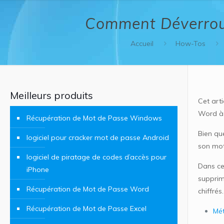
Comment Déverroui
Accueil
How-Tos
Meilleurs produits
Cet art
Word à 
Récupération de Mot de Passe Windows
Bien que
logiciel pour cracker mot de passe Android
son mot
logiciel de piratage de codes d’accès pour
Dans ce
iPhone
supprim
Récupération de Mot de Passe Word
chiffrés.
Récupération de Mot de Passe Excel
Mét