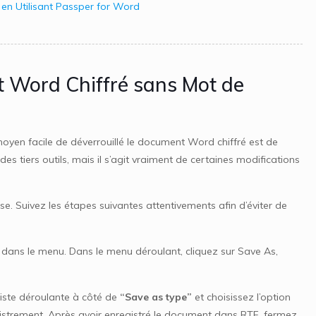
en Utilisant Passper for Word
t Word Chiffré sans Mot de
moyen facile de déverrouillé le document Word chiffré est de
es tiers outils, mais il s’agit vraiment de certaines modifications
 Suivez les étapes suivantes attentivements afin d’éviter de
e dans le menu. Dans le menu déroulant, cliquez sur Save As,
 liste déroulante à côté de
“Save as type”
et choisissez l’option
registrement. Après avoir enregistré le document dans RTF, fermez