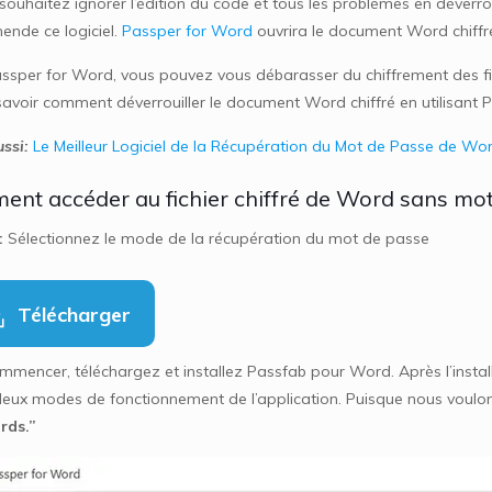
 souhaitez ignorer l’édition du code et tous les problèmes en déverr
nde ce logiciel.
Passper for Word
ouvrira le document Word chiffré
ssper for Word, vous pouvez vous débarasser du chiffrement des fi
savoir comment déverrouiller le document Word chiffré en utilisant 
ssi:
Le Meilleur Logiciel de la Récupération du Mot de Passe de Wo
nt accéder au fichier chiffré de Word sans mo
:
Sélectionnez le mode de la récupération du mot de passe
Télécharger
mencer, téléchargez et installez Passfab pour Word. Après l’installa
deux modes de fonctionnement de l’application. Puisque nous voulons
rds.”