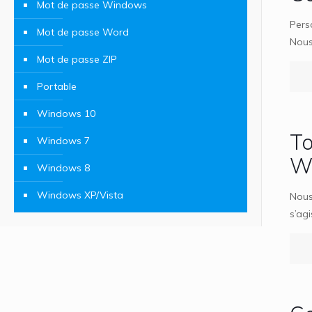
Mot de passe Windows
Pers
Mot de passe Word
Nous
Mot de passe ZIP
Portable
Windows 10
To
Windows 7
W
Windows 8
Windows XP/Vista
Nous 
s’ag