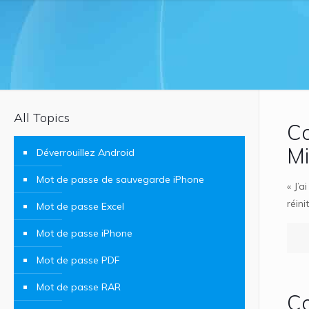
All Topics
Co
Mi
Déverrouillez Android
Mot de passe de sauvegarde iPhone
« J’
réin
Mot de passe Excel
Mot de passe iPhone
Mot de passe PDF
Mot de passe RAR
Co