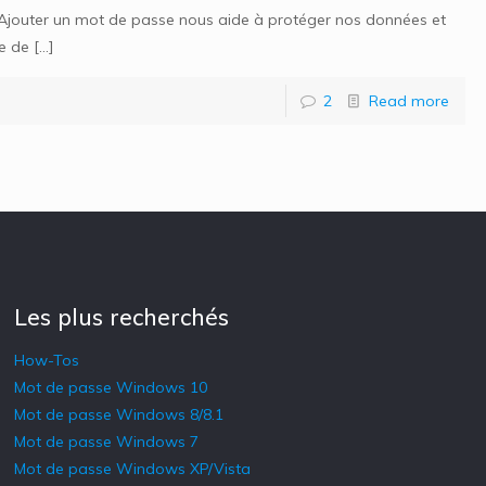
. Ajouter un mot de passe nous aide à protéger nos données et
se de
[…]
2
Read more
Les plus recherchés
How-Tos
Mot de passe Windows 10
Mot de passe Windows 8/8.1
Mot de passe Windows 7
Mot de passe Windows XP/Vista