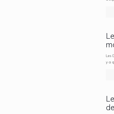
Le
m
Les 
y a 
Le
d