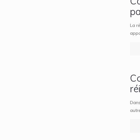
Co
p
La r
appar
Co
ré
Dans
autr