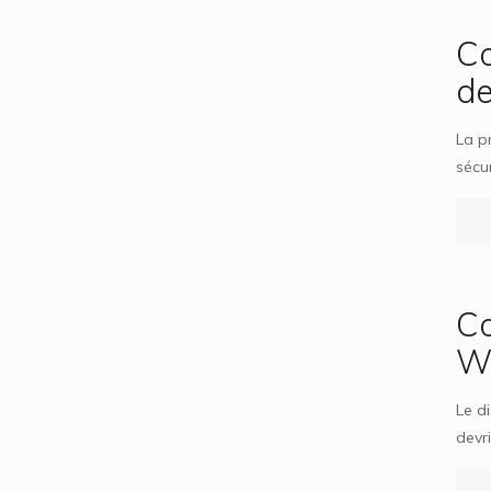
Co
de
La p
sécu
Co
Wi
Le d
devr