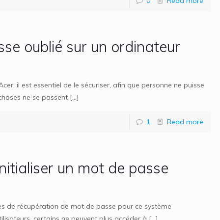
0
Read more
se oublié sur un ordinateur
er, il est essentiel de le sécuriser, afin que personne ne puisse
 choses ne se passent
[…]
1
Read more
itialiser un mot de passe
es de récupération de mot de passe pour ce système
tilisateurs, certains ne peuvent plus accéder à
[…]