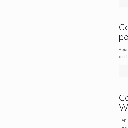
Co
po
Pour
accé
Co
W
Depu
d’ex