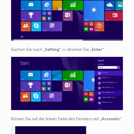
Suchen Sie nach
„Setting“
>> drücken Sie
„Enter“
.
Klicken Sie auf der linken Seite des Fensters auf
„Accounts“
.