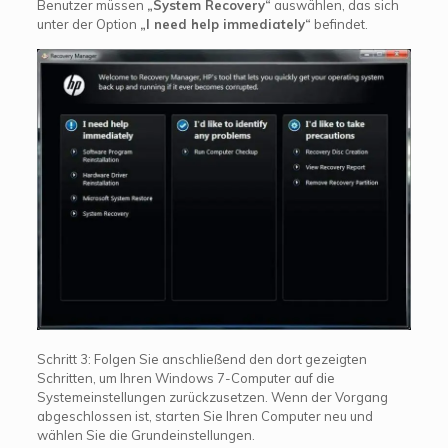
Benutzer müssen
„System Recovery“
auswählen, das sich
unter der Option
„I need help immediately“
befindet.
Schritt 3: Folgen Sie anschließend den dort gezeigten
Schritten, um Ihren Windows 7-Computer auf die
Systemeinstellungen zurückzusetzen. Wenn der Vorgang
abgeschlossen ist, starten Sie Ihren Computer neu und
wählen Sie die Grundeinstellungen.