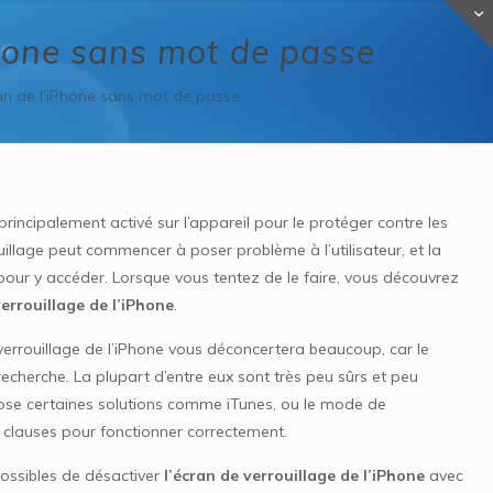
Phone sans mot de passe
ran de l’iPhone sans mot de passe
t principalement activé sur l’appareil pour le protéger contre les
ouillage peut commencer à poser problème à l’utilisateur, et la
e pour y accéder. Lorsque vous tentez de le faire, vous découvrez
errouillage de l’iPhone
.
e verrouillage de l’iPhone vous déconcertera beaucoup, car le
recherche. La plupart d’entre eux sont très peu sûrs et peu
pose certaines solutions comme iTunes, ou le mode de
s clauses pour fonctionner correctement.
possibles de désactiver
l’écran de verrouillage de l’iPhone
avec