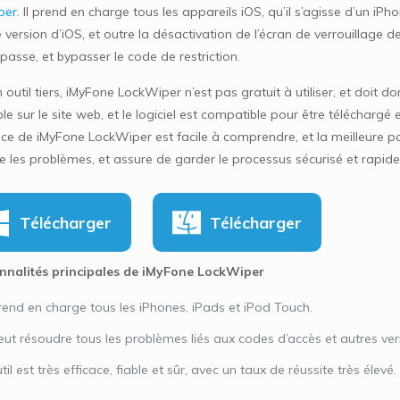
per
. Il prend en charge tous les appareils iOS, qu’il s’agisse d’un i
 version d’iOS, et outre la désactivation de l’écran de verrouillage d
passe, et bypasser le code de restriction.
 outil tiers, iMyFone LockWiper n’est pas gratuit à utiliser, et doit 
le sur le site web, et le logiciel est compatible pour être télécharg
ace de iMyFone LockWiper est facile à comprendre, et la meilleure par
e les problèmes, et assure de garder le processus sécurisé et rapide
Télécharger
Télécharger
nnalités principales de iMyFone LockWiper
prend en charge tous les iPhones, iPads et iPod Touch.
peut résoudre tous les problèmes liés aux codes d’accès et autres ver
util est très efficace, fiable et sûr, avec un taux de réussite très élevé.