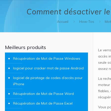
Comment désactiver le 
Accueil
How-Tos
Mot
Meilleurs produits
Le verro
accès in
Récupération de Mot de Passe Windows
seule so
logiciel pour cracker mot de passe Android
assez r
logiciel de piratage de codes d’accès pour
La reche
iPhone
moteur d
fiables
Récupération de Mot de Passe Word
récupér
Récupération de Mot de Passe Excel
Vous pou