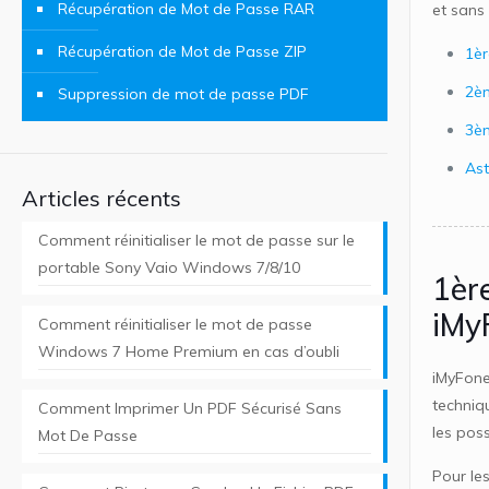
Récupération de Mot de Passe RAR
et sans
Récupération de Mot de Passe ZIP
1èr
2èm
Suppression de mot de passe PDF
3èm
Ast
Articles récents
Comment réinitialiser le mot de passe sur le
portable Sony Vaio Windows 7/8/10
1ère
iMy
Comment réinitialiser le mot de passe
Windows 7 Home Premium en cas d’oubli
iMyFone
techniq
Comment Imprimer Un PDF Sécurisé Sans
les poss
Mot De Passe
Pour les