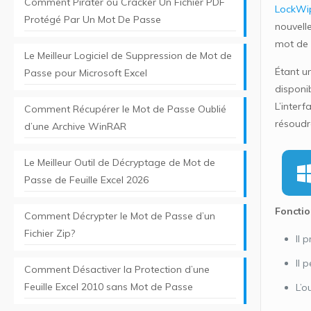
Comment Pirater ou Cracker Un Fichier PDF
LockWi
Protégé Par Un Mot De Passe
nouvelle
mot de 
Le Meilleur Logiciel de Suppression de Mot de
Étant un
Passe pour Microsoft Excel
disponib
L’interf
Comment Récupérer le Mot de Passe Oublié
résoudr
d’une Archive WinRAR
Le Meilleur Outil de Décryptage de Mot de
Passe de Feuille Excel 2026
Fonctio
Comment Décrypter le Mot de Passe d’un
Fichier Zip?
Il 
Il 
Comment Désactiver la Protection d’une
Feuille Excel 2010 sans Mot de Passe
L’o