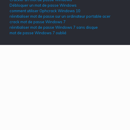
Débloquer un mot de passe Windows
comment utiliser Ophcrack Windows 10
réinitialiser mot de passe sur un ordinateur portable acer
crack mot de passe Windows 7
réinitialiser mot de passe Windows 7 sans disque
mot de passe Windows 7 oublié
Les plus recherchés
How-Tos
Mot de passe Windows 10
Mot de passe Windows 8/8.1
Mot de passe Windows 7
Mot de passe Windows XP/Vista
Mot de passe Windows
© 2021
Windows Password Reset
. All Rights Reserved.