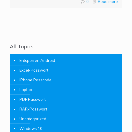
0
Read more
All Topics
Entsperren Android
Excel-Passwort
iPhone Passcode
Laptop
PDF Passwort
RAR-Passwort
Uncategorized
Windows 10